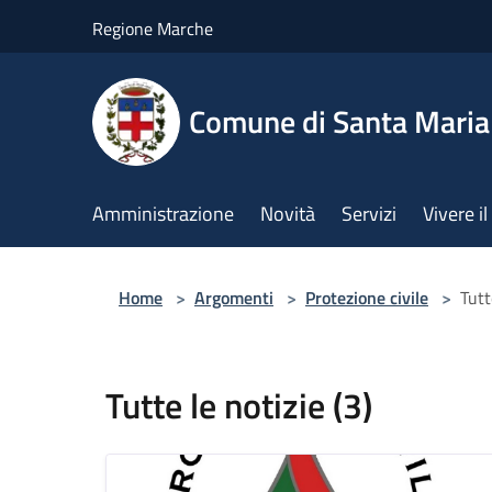
Salta al contenuto principale
Regione Marche
Comune di Santa Mari
Amministrazione
Novità
Servizi
Vivere 
Home
>
Argomenti
>
Protezione civile
>
Tutt
Tutte le notizie (3)