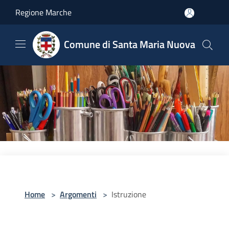
Salta al contenuto principale
Regione Marche
Comune di Santa Maria Nuova
Home
>
Argomenti
>
Istruzione