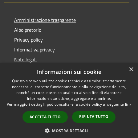
Amministrazione trasparente
Albo pretorio
Privacy policy
Informativa privacy
Note legali
×
Dichiarazione di accessibilità
Informazioni sui cookie
Questo sito web utilizza cookie tecnici e assimilati strettamente
necessari al corretto funzionamento e alla navigazione del sito,
nonché un cookie tecnico analitico al solo fine di elaborare
informazioni statistiche, aggregate e anonime.
RSS
Copyright © 2026 • Comune di
Per maggiori dettagli, può consultare la cookie policy al seguente
link
Accessibilità
Santa Maria Nuova • Powered
Privacy
Municipium
Accesso
by
•
RIFIUTA TUTTO
ACCETTA TUTTO
Cookie
redazione
Mappa del sito
MOSTRA DETTAGLI