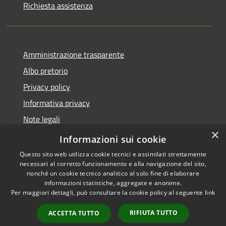
Richiesta assistenza
Amministrazione trasparente
Albo pretorio
Privacy policy
Informativa privacy
Note legali
×
Dichiarazione di accessibilità
Informazioni sui cookie
Questo sito web utilizza cookie tecnici e assimilati strettamente
necessari al corretto funzionamento e alla navigazione del sito,
nonché un cookie tecnico analitico al solo fine di elaborare
informazioni statistiche, aggregate e anonime.
RSS
Copyright © 2026 • Comune di
Per maggiori dettagli, può consultare la cookie policy al seguente
link
Accessibilità
Santa Maria Nuova • Powered
Privacy
Municipium
Accesso
by
•
RIFIUTA TUTTO
ACCETTA TUTTO
Cookie
redazione