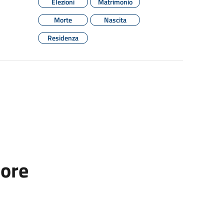
Elezioni
Matrimonio
Morte
Nascita
Residenza
tore