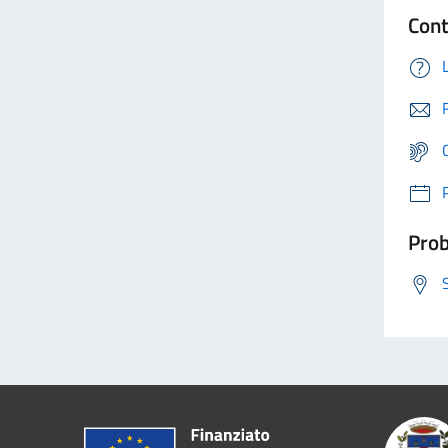
Cont
Prob